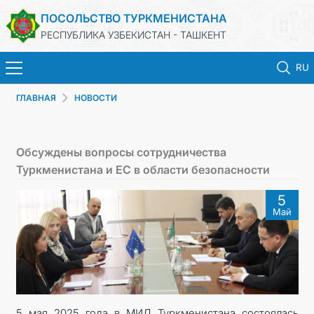
ПОСОЛЬСТВО ТУРКМЕНИСТАНА
РЕСПУБЛИКА УЗБЕКИСТАН - ТАШКЕНТ
RU
ГЛАВНАЯ
НОВОСТИ
ГЛАВНАЯ
НОВОСТИ
Обсуждены вопросы сотрудничества
Туркменистана и ЕС в области безопасности
ТУРКМЕНИСТАН
5
Май
КОНСУЛЬСКИЕ УСЛУГИ
МИД
КОНТАКТНЫЕ ДАННЫЕ
5 мая 2025 года в МИД Туркменистана состоялась