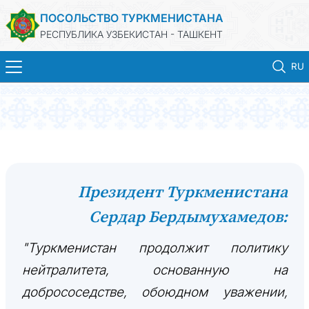
ПОСОЛЬСТВО ТУРКМЕНИСТАНА
РЕСПУБЛИКА УЗБЕКИСТАН - ТАШКЕНТ
RU
ГЛАВНАЯ
НОВОСТИ
ТУРКМЕНИСТАН
Президент Туркменистана
Сердар Бердымухамедов:
КОНСУЛЬСКИЕ УСЛУГИ
"Туркменистан продолжит политику
МИД
нейтралитета, основанную на
КОНТАКТНЫЕ ДАННЫЕ
добрососедстве, обоюдном уважении,