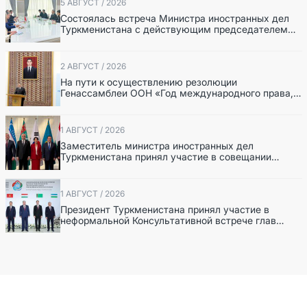
5 АВГУСТ / 2026
Состоялась встреча Министра иностранных дел
Туркменистана с действующим председателем
ОБСЕ
2 АВГУСТ / 2026
На пути к осуществлению резолюции
Генассамблеи ООН «Год международного права,
2028», инициированной Туркменистаном
1 АВГУСТ / 2026
Заместитель министра иностранных дел
Туркменистана принял участие в совещании
старших должностных лиц Форума
сотрудничества «Центральная Азия – Республика
Корея»
1 АВГУСТ / 2026
Президент Туркменистана принял участие в
неформальной Консультативной встрече глав
государств Центральной Азии и Азербайджанской
Республики