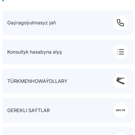
Gaýragoýulmasyz jaň
Konsullyk hasabyna alyş
TÜRKMENHOWAÝOLLARY
GEREKLI SAÝTLAR