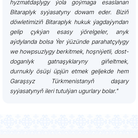
hyzmatdaşlygy ýola goýmaga esaslanan
Bitaraplyk syýasatyny dowam eder. Biziň
döwletimiziň Bitaraplyk hukuk ýagdaýyndan
gelip çykýan esasy ýörelgeler, anyk
aýdylanda bolsa Ýer ýüzünde parahatçylygy
we howpsuzlygy berkitmek, hoşniýetli, dost-
doganlyk gatnaşyklaryny giňeltmek,
durnukly ösüşi üpjün etmek geljekde hem
Garaşsyz Türkmenistanyň daşary
syýasatynyň ileri tutulýan ugurlary bolar."