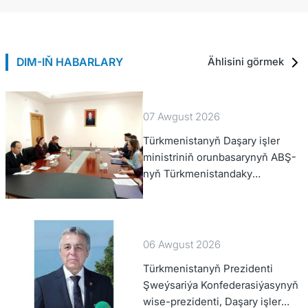
DIM-IŇ HABARLARY
Ählisini görmek
07 Awgust 2026
Türkmenistanyň Daşary işler
ministriniň orunbasarynyň ABŞ-
nyň Türkmenistandaky
wagtlaýyn işler ynanylan wekili
bilen duşuşygy geçirildi
06 Awgust 2026
Türkmenistanyň Prezidenti
Şweýsariýa Konfederasiýasynyň
wise-prezidenti, Daşary işler