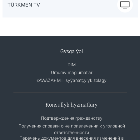
TÜRKMEN TV
Gysga ýol
DIM
Umumy maglumatlar
«AWAZA» Milli syýahatçylyk zolagy
Konsullyk hyzmatlary
Подтверждения гражданству
Получения справки о не привлечении к уголовной
ответственности
Перечень документов для внесения изменений в