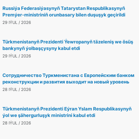
Russiýa Federasiýasynyň Tatarystan Respublikasynyň
Premýer-ministriniň orunbasary bilen duşuşyk geçirildi
29 IÝUL / 2026
Türkmenistanyň Prezidenti Ýewropanyň täzeleniş we ösüş
bankynyň ýolbaşçysyny kabul etdi
29 IÝUL / 2026
Сотрудничество Туркменистана с Европейским банком
реконструкции и развития выходит на новый уровень
28 IÝUL / 2026
Türkmenistanyň Prezidenti Eýran Yslam Respublikasynyň
ýol we şähergurluşyk ministrini kabul etdi
28 IÝUL / 2026