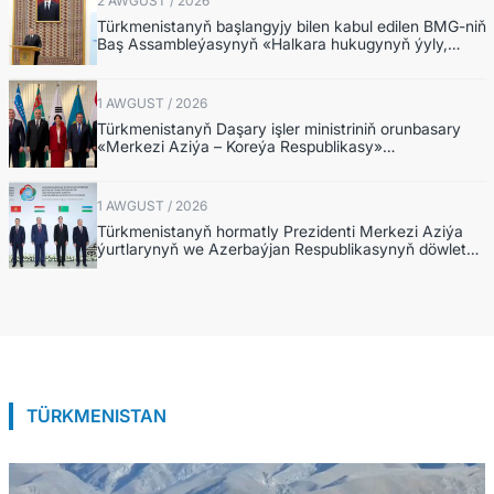
2 AWGUST / 2026
Türkmenistanyň başlangyjy bilen kabul edilen BMG-niň
Baş Assambleýasynyň «Halkara hukugynyň ýyly,
2028-nji ýyl» atly Kararnamasyny durmuşa
geçirmegiň ýolunda
1 AWGUST / 2026
Türkmenistanyň Daşary işler ministriniň orunbasary
«Merkezi Aziýa – Koreýa Respublikasy»
hyzmatdaşlyk forumynyň ýokary derejeli wezipeli
adamlarynyň mejlisine gatnaşdy
1 AWGUST / 2026
Türkmenistanyň hormatly Prezidenti Merkezi Aziýa
ýurtlarynyň we Azerbaýjan Respublikasynyň döwlet
Baştutanlarynyň resmi däl konsultatiw duşuşygyna
gatnaşdy
TÜRKMENISTAN