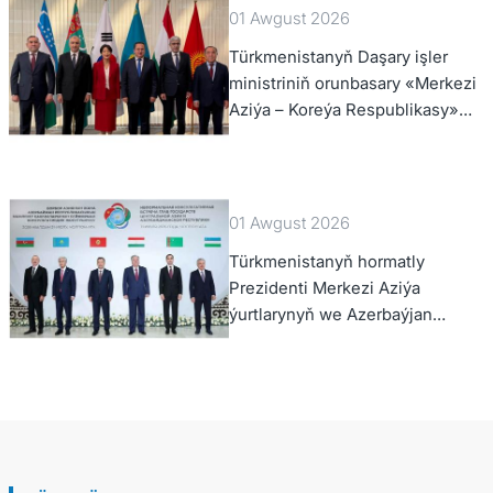
01 Awgust 2026
Türkmenistanyň Daşary işler
ministriniň orunbasary «Merkezi
Aziýa – Koreýa Respublikasy»
hyzmatdaşlyk forumynyň ýokary
derejeli wezipeli adamlarynyň
mejlisine gatnaşdy
01 Awgust 2026
Türkmenistanyň hormatly
Prezidenti Merkezi Aziýa
ýurtlarynyň we Azerbaýjan
Respublikasynyň döwlet
Baştutanlarynyň resmi däl
konsultatiw duşuşygyna
gatnaşdy