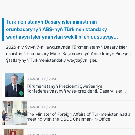
7 Awgust / 2026
Türkmenistanyň Daşary işler ministriniň
orunbasarynyň ABŞ-nyň Türkmenistandaky
wagtlaýyn işler ynanylan wekili bilen duşuşygy
geçirildi
2026-njy ýylyň 7-nji awgustynda Türkmenistanyň Daşary işler
ministriniň orunbasary Mähri Bäşimowanyň Amerikanyň Birleşen
Ştatlarynyň Türkmenistandaky wagtlaýyn işler...
6 AWGUST / 2026
Türkmenistanyň Prezidenti Şweýsariýa
Konfederasiýasynyň wise-prezidenti, Daşary işler
federal departamentiniň başlygyny kabul etdi
5 AWGUST / 2026
The Minister of Foreign Affairs of Turkmenistan had a
meeting with the OSCE Chairman-in-Office