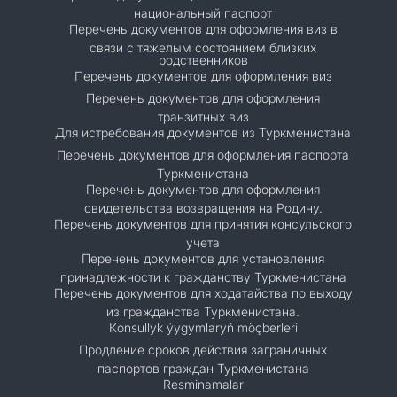
национальный паспорт
Перечень документов для оформления виз в
связи с тяжелым состоянием близких
родственников
Перечень документов для оформления виз
Перечень документов для оформления
транзитных виз
Для истребования документов из Туркменистана
Перечень документов для оформления паспорта
Туркменистана
Перечень документов для оформления
свидетельства возвращения на Родину.
Перечень документов для принятия консульского
учета
Перечень документов для установления
принадлежности к гражданству Туркменистана
Перечень документов для ходатайства по выходу
из гражданства Туркменистана.
Кonsullyk ýygymlaryň möçberleri
Продление сроков действия заграничных
паспортов граждан Туркменистана
Resminamalar