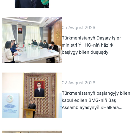
federal departamentiniň
başlygyny kabul etdi
05 Awgust 2026
Türkmenistanyň Daşary işler
ministri ÝHHG-niň häzirki
başlygy bilen duşuşdy
02 Awgust 2026
Türkmenistanyň başlangyjy bilen
kabul edilen BMG-niň Baş
Assambleýasynyň «Halkara
hukugynyň ýyly, 2028-nji ýyl»
atly Kararnamasyny durmuşa
geçirmegiň ýolunda