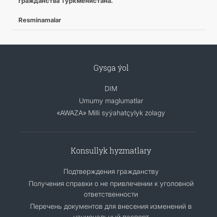
гражданства Туркменистана.
Resminamalar
Gysga ýol
DIM
Umumy maglumatlar
«AWAZA» Milli syýahatçylyk zolagy
Konsullyk hyzmatlary
Подтверждения гражданству
Получения справки о не привлечении к уголовной
ответственности
Перечень документов для внесения изменений в
национальный паспорт