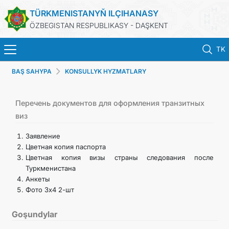
TÜRKMENISTANYŇ ILÇIHANASY
ÖZBEGISTAN RESPUBLIKASY - DAŞKENT
TK
BAŞ SAHYPA
KONSULLYK HYZMATLARY
BAŞ SAHYPA
HABARLAR
Перечень документов для оформления транзитных
виз
TÜRKMENISTAN
Заявление
Цветная копия паспорта
Цветная копия визы страны следования после
KONSULLYK HYZMATLARY
Туркменистана
Анкеты
DIM
Фото 3х4 2-шт
ARAGATNAŞYK
Goşundylar