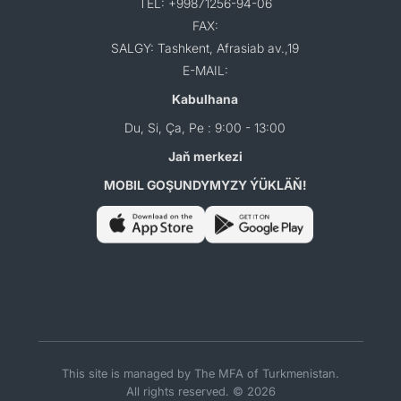
TEL: +99871256-94-06
FAX:
SALGY: Tashkent, Afrasiab av.,19
E-MAIL:
Kabulhana
Du, Si, Ça, Pe : 9:00 - 13:00
Jaň merkezi
MOBIL GOŞUNDYMYZY ÝÜKLÄŇ!
This site is managed by The MFA of Turkmenistan.
All rights reserved. © 2026