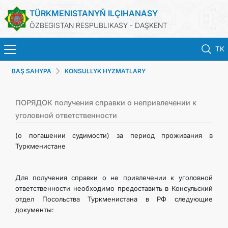
TÜRKMENISTANYŇ ILÇIHANASY
ÖZBEGISTAN RESPUBLIKASY - DAŞKENT
TK
BAŞ SAHYPA
KONSULLYK HYZMATLARY
BAŞ SAHYPA
HABARLAR
ПОРЯДОК получения справки о непривлечении к
уголовной ответственности
TÜRKMENISTAN
(о погашении судимости) за период проживания в
Туркменистане
KONSULLYK HYZMATLARY
Для получения справки о не привлечении к уголовной
DIM
ответственности необходимо предоставить в Консульский
отдел Посольства Туркменистана в РФ следующие
документы:
ARAGATNAŞYK