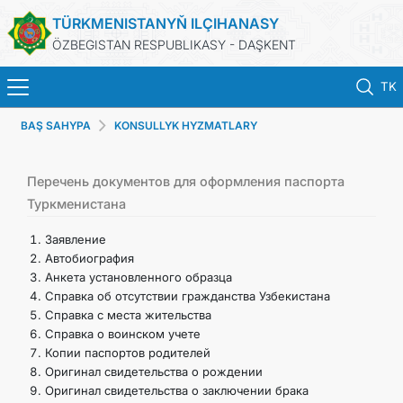
TÜRKMENISTANYŇ ILÇIHANASY
ÖZBEGISTAN RESPUBLIKASY - DAŞKENT
TK
BAŞ SAHYPA
KONSULLYK HYZMATLARY
BAŞ SAHYPA
HABARLAR
Перечень документов для оформления паспорта
Туркменистана
TÜRKMENISTAN
Заявление
Автобиография
Анкета установленного образца
KONSULLYK HYZMATLARY
Справка об отсутствии гражданства Узбекистана
Справка с места жительства
DIM
Справка о воинском учете
Копии паспортов родителей
Оригинал свидетельства о рождении
ARAGATNAŞYK
Оригинал свидетельства о заключении брака