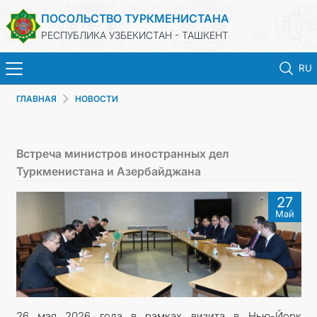
ПОСОЛЬСТВО ТУРКМЕНИСТАНА
РЕСПУБЛИКА УЗБЕКИСТАН - ТАШКЕНТ
RU
ГЛАВНАЯ
НОВОСТИ
ГЛАВНАЯ
НОВОСТИ
Встреча министров иностранных дел
Туркменистана и Азербайджана
ТУРКМЕНИСТАН
27
Май
КОНСУЛЬСКИЕ УСЛУГИ
МИД
КОНТАКТНЫЕ ДАННЫЕ
26 мая 2026 года в рамках визита в Нью-Йорк