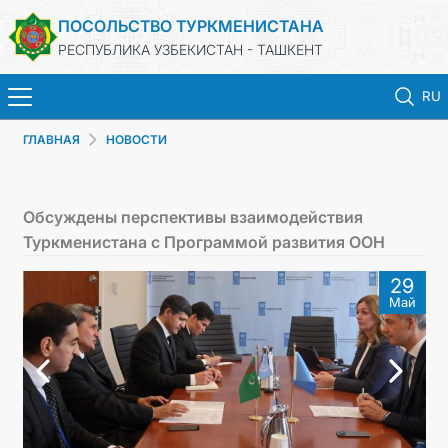
ПОСОЛЬСТВО ТУРКМЕНИСТАНА
РЕСПУБЛИКА УЗБЕКИСТАН - ТАШКЕНТ
RU
ГЛАВНАЯ
НОВОСТИ
ГЛАВНАЯ
НОВОСТИ
Обсуждены перспективы взаимодействия
Туркменистана с Программой развития ООН
ТУРКМЕНИСТАН
29
Май
КОНСУЛЬСКИЕ УСЛУГИ
МИД
КОНТАКТНЫЕ ДАННЫЕ