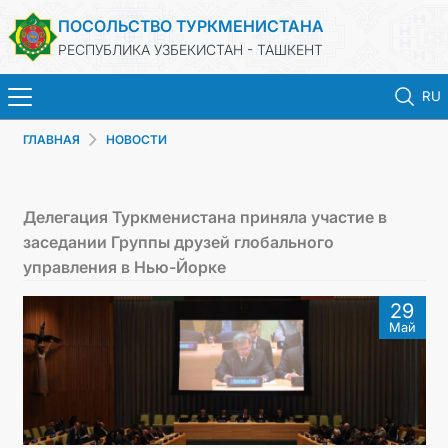
ПОСОЛЬСТВО ТУРКМЕНИСТАНА
РЕСПУБЛИКА УЗБЕКИСТАН - ТАШКЕНТ
RU
ГЛАВНАЯ
НОВОСТИ
ГЛАВНАЯ
НОВОСТИ
Делегация Туркменистана приняла участие в
заседании Группы друзей глобального
ТУРКМЕНИСТАН
управления в Нью-Йорке
29
КОНСУЛЬСКИЕ УСЛУГИ
Май
МИД
КОНТАКТНЫЕ ДАННЫЕ