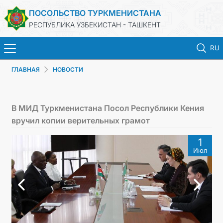
ПОСОЛЬСТВО ТУРКМЕНИСТАНА
РЕСПУБЛИКА УЗБЕКИСТАН - ТАШКЕНТ
RU
ГЛАВНАЯ
НОВОСТИ
ГЛАВНАЯ
НОВОСТИ
В МИД Туркменистана Посол Республики Кения
вручил копии верительных грамот
ТУРКМЕНИСТАН
1
Июл
КОНСУЛЬСКИЕ УСЛУГИ
МИД
КОНТАКТНЫЕ ДАННЫЕ