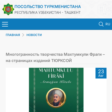
ПОСОЛЬСТВО ТУРКМЕНИСТАНА
РЕСПУБЛИКА УЗБЕКИСТАН - ТАШКЕНТ
RU
ГЛАВНАЯ
НОВОСТИ
ГЛАВНАЯ
НОВОСТИ
Многогранность творчества Махтумкули Фраги –
на страницах изданий ТЮРКСОЙ
ТУРКМЕНИСТАН
23
Авг
КОНСУЛЬСКИЕ УСЛУГИ
МИД
КОНТАКТНЫЕ ДАННЫЕ