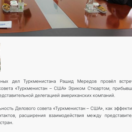
ных дел Туркменистана Рашид Мередов провёл встре
совета «Туркменистан – США» Эриком Стюартом, прибывш
редставительной делегацией американских компаний.
ьность Делового совета «Туркменистан – США», как эффект
тактов, расширения взаимодействия между представите
стран.