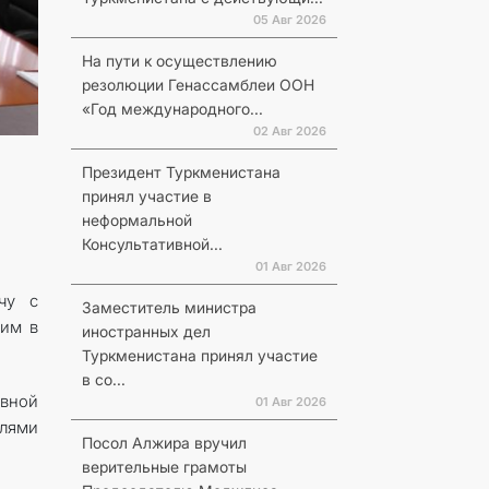
05 Авг 2026
На пути к осуществлению
резолюции Генассамблеи ООН
«Год международного...
02 Авг 2026
Президент Туркменистана
принял участие в
неформальной
Консультативной...
01 Авг 2026
чу с
Заместитель министра
им в
иностранных дел
Туркменистана принял участие
в со...
ивной
01 Авг 2026
лями
Посол Алжира вручил
верительные грамоты