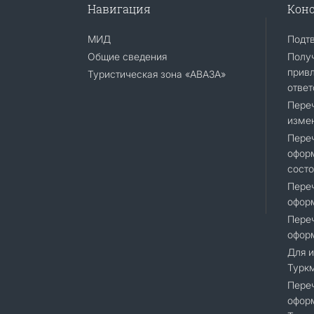
Навигация
Конс
МИД
Подт
Общие сведения
Получ
привл
Туристическая зона «АВАЗА»
ответ
Переч
измен
Переч
оформ
состо
Переч
офор
Переч
оформ
Для и
Турк
Переч
офор