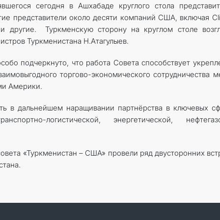
явшегося сегодня в Ашхабаде круглого стола представи
тие представители около десяти компаний США, включая Cl
g и другие. Туркменскую сторону на круглом столе возг
истров Туркменистана Н.Атагулыев.
собо подчеркнуто, что работа Совета способствует укреп
заимовыгодного торгово-экономического сотрудничества 
и Америки.
ть в дальнейшем наращивании партнёрства в ключевых с
ортно-логистической, энергетической, нефтегазо
совета «Туркменистан – США» провели ряд двусторонних вст
тана.