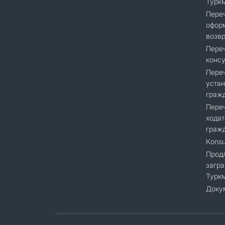
Турк
Переч
офор
возвр
Переч
консу
Переч
устан
граж
Переч
ходат
гражд
Кonsu
Продл
загра
Турк
Доку