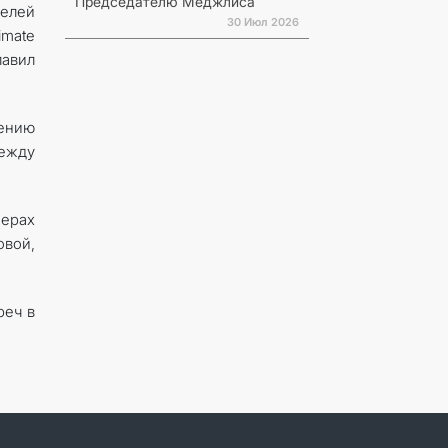
Председателю Меджлиса
телей
30 Июл 2026
imate
лавил
лению
между
ферах
вой,
реч в