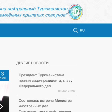
нно нейтральный Туркменистан
емлённых крылатых скакунов"
RU
ДРУГИЕ НОВОСТИ
3
Президент Туркменистана
Июн
принял вице-президента, главу
Федерального деп...
06 Авг 2026
Состоялась встреча Министра
иностранных дел
Туркменистана с действующи...