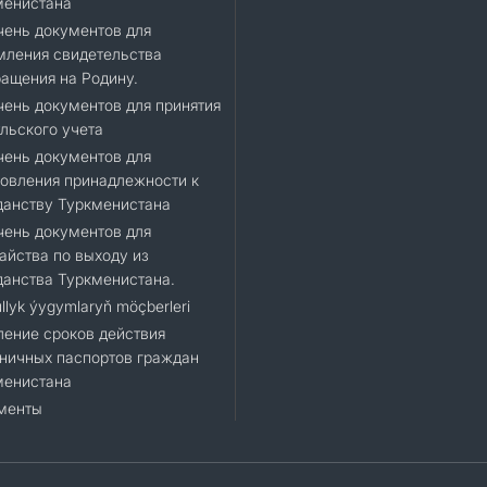
менистана
ень документов для
мления свидетельства
ащения на Родину.
ень документов для принятия
льского учета
ень документов для
овления принадлежности к
данству Туркменистана
ень документов для
айства по выходу из
анства Туркменистана.
llyk ýygymlaryň möçberleri
ение сроков действия
ничных паспортов граждан
менистана
менты