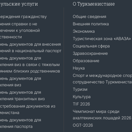
ульские услуги
О Туркменистане
верждения гражданству
Общие сведения
ения справки о не
Внешняя политика
ечении к уголовной
Экономика
ственности
Туристическая зона «АВАЗА»
ень документов для внесения
Социальная сфера
ений в национальный паспорт
Здравоохранение
ень документов для
Образование
ления виз в связи с тяжелым
Наука
янием близких родственников
Спорт и международное спор
ень документов для
сотрудничество Туркмениста
мления виз
Туризм
ень документов для
Культура
ления транзитных виз
TIF 2026
стребования документов из
Чемпионат мира среди
менистана
ахалтекинских лошадей 2026
ень документов для
OGT-2026
мления паспорта