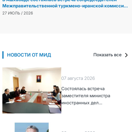
Межправительственной туркмено-иранской комиссии
по экономическому сотрудничеству
27 ИЮЛЬ / 2026
НОВОСТИ ОТ МИД
Показать все
07 августа 2026
Состоялась встреча
заместителя министра
иностранных дел
Туркменистана с Временным
поверенным в делах США в
Туркменистане