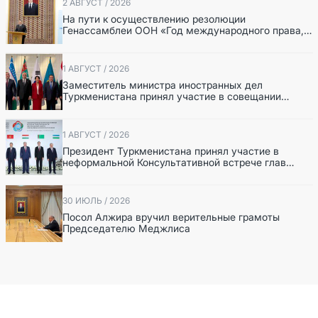
2 АВГУСТ / 2026
На пути к осуществлению резолюции
Генассамблеи ООН «Год международного права,
2028», инициированной Туркменистаном
1 АВГУСТ / 2026
Заместитель министра иностранных дел
Туркменистана принял участие в совещании
старших должностных лиц Форума
сотрудничества «Центральная Азия – Республика
Корея»
1 АВГУСТ / 2026
Президент Туркменистана принял участие в
неформальной Консультативной встрече глав
государств Центральной Азии и Азербайджанской
Республики
30 ИЮЛЬ / 2026
Посол Алжира вручил верительные грамоты
Председателю Меджлиса