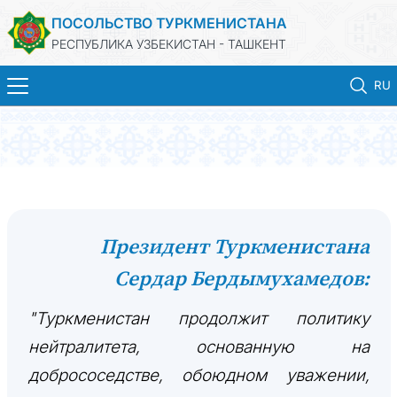
ПОСОЛЬСТВО ТУРКМЕНИСТАНА
РЕСПУБЛИКА УЗБЕКИСТАН - ТАШКЕНТ
RU
ГЛАВНАЯ
НОВОСТИ
ТУРКМЕНИСТАН
Президент Туркменистана
Сердар Бердымухамедов:
КОНСУЛЬСКИЕ УСЛУГИ
"Туркменистан продолжит политику
МИД
нейтралитета, основанную на
КОНТАКТНЫЕ ДАННЫЕ
добрососедстве, обоюдном уважении,