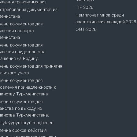
ления транзитных виз
TIF 2026
стребования документов из
Чемпионат мира среди
менистана
ахалтекинских лошадей 2026
ень документов для
OGT-2026
мления паспорта
менистана
ень документов для
мления свидетельства
ащения на Родину.
ень документов для принятия
льского учета
ень документов для
овления принадлежности к
данству Туркменистана
ень документов для
айства по выходу из
анства Туркменистана.
llyk ýygymlaryň möçberleri
ение сроков действия
ничных паспортов граждан