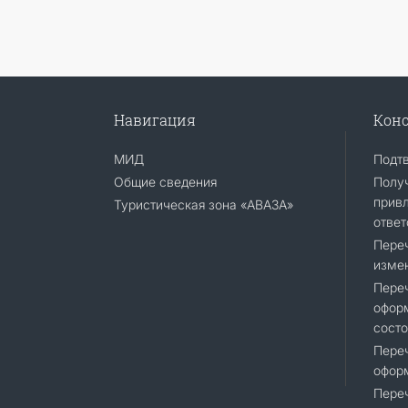
Навигация
Конс
МИД
Подт
Общие сведения
Получ
привл
Туристическая зона «АВАЗА»
ответ
Переч
измен
Переч
оформ
состо
Переч
офор
Переч