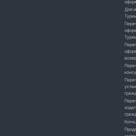
оформ
Для и
Турк
Переч
офор
Турк
Переч
офор
возвр
Переч
консу
Переч
устан
граж
Переч
ходат
гражд
Кonsu
Продл
загра