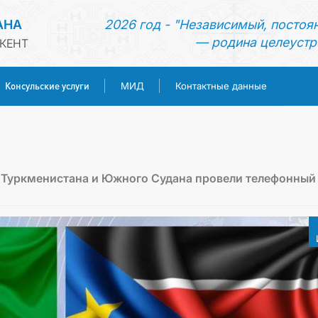
АНА
2026 год - "Независимый, постоя
— родина целеустр
КЕНТ
Консульские услуги
МИД
Контактные данные
ГЛАВНАЯ
НОВОСТИ
 Туркменистана и Южного Судана провели телефонный
ТУРКМЕНИСТАН
КОНСУЛЬСКИЕ УСЛУГИ
МИД
КОНТАКТНЫЕ ДАННЫЕ