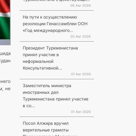
05 Авг 2026
На пути к осуществлению
резолюции Генассамблеи ООН
«Год международного...
02 Авг 2026
Президент Туркменистана
ашида
принял участие в
удан
неформальной
Консультативной...
01 Авг 2026
ннего
Заместитель министра
м, не
иностранных дел
Туркменистана принял участие
в со...
01 Авг 2026
Посол Алжира вручил
верительные грамоты