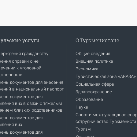
ульские услуги
О Туркменистане
верждения гражданству
Общие сведения
ения справки о не
Внешняя политика
ечении к уголовной
Экономика
ственности
Туристическая зона «АВАЗА»
ень документов для внесения
Социальная сфера
ений в национальный паспорт
Здравоохранение
ень документов для
Образование
ления виз в связи с тяжелым
Наука
янием близких родственников
Спорт и международное спор
ень документов для
сотрудничество Туркмениста
мления виз
Туризм
ень документов для
Культура