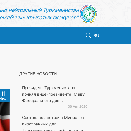
нно нейтральный Туркменистан
емлённых крылатых скакунов"
RU
ДРУГИЕ НОВОСТИ
Президент Туркменистана
11
принял вице-президента, главу
Июл
Федерального деп...
06 Авг 2026
Состоялась встреча Министра
иностранных дел
Туркменистана с действующи...