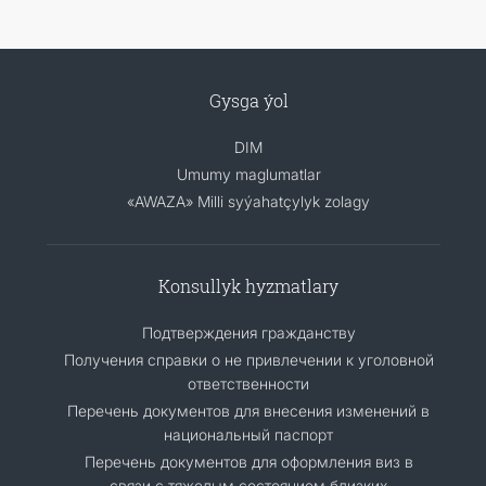
Gysga ýol
DIM
Umumy maglumatlar
«AWAZA» Milli syýahatçylyk zolagy
Konsullyk hyzmatlary
Подтверждения гражданству
Получения справки о не привлечении к уголовной
ответственности
Перечень документов для внесения изменений в
национальный паспорт
Перечень документов для оформления виз в
связи с тяжелым состоянием близких