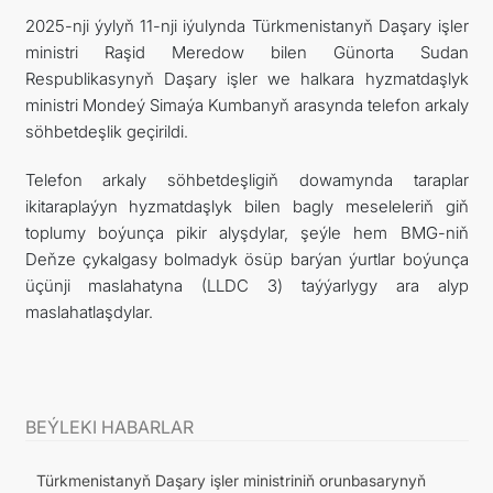
2025-nji ýylyň 11-nji iýulynda Türkmenistanyň Daşary işler
ministri Raşid Meredow bilen Günorta Sudan
Respublikasynyň Daşary işler we halkara hyzmatdaşlyk
ministri Mondeý Simaýa Kumbanyň arasynda telefon arkaly
söhbetdeşlik geçirildi.
Telefon arkaly söhbetdeşligiň dowamynda taraplar
ikitaraplaýyn hyzmatdaşlyk bilen bagly meseleleriň giň
toplumy boýunça pikir alyşdylar, şeýle hem BMG-niň
Deňze çykalgasy bolmadyk ösüp barýan ýurtlar boýunça
üçünji maslahatyna (LLDC 3) taýýarlygy ara alyp
maslahatlaşdylar.
BEÝLEKI HABARLAR
Türkmenistanyň Daşary işler ministriniň orunbasarynyň