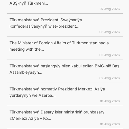
ABŞ-nyň Türkmeni...
07 Awg 2026
Türkmenistanyň Prezidenti Şweýsariýa
Konfederasiýasynyň wise-prezident...
06 Awg 2026
The Minister of Foreign Affairs of Turkmenistan had a
meeting with the...
05 Awg 2026
Türkmenistanyň başlangyjy bilen kabul edilen BMG-niň Baş
Assambleýasyn...
02 Awg 2026
Türkmenistanyň hormatly Prezidenti Merkezi Aziýa
ýurtlarynyň we Azerba...
01 Awg 2026
Türkmenistanyň Daşary işler ministriniň orunbasary
«Merkezi Aziýa – Ko...
01 Awg 2026