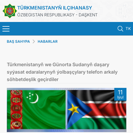
TÜRKMENISTANYŇ ILÇIHANASY
ÖZBEGISTAN RESPUBLIKASY - DAŞKENT
TK
BAŞ SAHYPA
HABARLAR
BAŞ SAHYPA
HABARLAR
Türkmenistanyň we Günorta Sudanyň daşary
syýasat edaralarynyň ýolbaşçylary telefon arkaly
TÜRKMENISTAN
söhbetdeşlik geçirdiler
11
KONSULLYK HYZMATLARY
Iýul
DIM
ARAGATNAŞYK