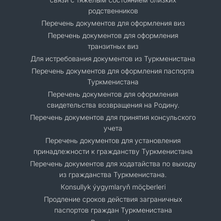
родственников
Перечень документов для оформления виз
Перечень документов для оформления
транзитных виз
Для истребования документов из Туркменистана
Перечень документов для оформления паспорта
Туркменистана
Перечень документов для оформления
свидетельства возвращения на Родину.
Перечень документов для принятия консульского
учета
Перечень документов для установления
принадлежности к гражданству Туркменистана
Перечень документов для ходатайства по выходу
из гражданства Туркменистана.
Кonsullyk ýygymlaryň möçberleri
Продление сроков действия заграничных
паспортов граждан Туркменистана