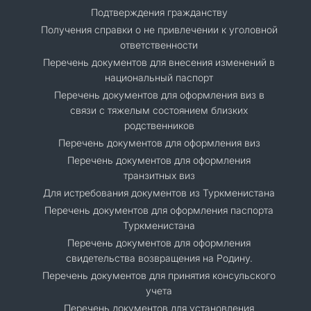
Подтверждения гражданству
Получения справки о не привлечении к уголовной
ответственности
Перечень документов для внесения изменений в
национальный паспорт
Перечень документов для оформления виз в
связи с тяжелым состоянием близких
родственников
Перечень документов для оформления виз
Перечень документов для оформления
транзитных виз
Для истребования документов из Туркменистана
Перечень документов для оформления паспорта
Туркменистана
Перечень документов для оформления
свидетельства возвращения на Родину.
Перечень документов для принятия консульского
учета
Перечень документов для установления