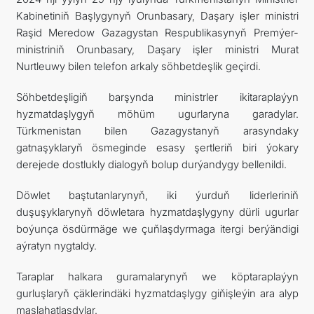
Kabinetiniň Başlygynyň Orunbasary, Daşary işler ministri
Raşid Meredow Gazagystan Respublikasynyň Premýer-
ministriniň Orunbasary, Daşary işler ministri Murat
Nurtleuwy bilen telefon arkaly söhbetdeşlik geçirdi.
Söhbetdeşligiň barşynda ministrler ikitaraplaýyn
hyzmatdaşlygyň möhüm ugurlaryna garadylar.
Türkmenistan bilen Gazagystanyň arasyndaky
gatnaşyklaryň ösmeginde esasy şertleriň biri ýokary
derejede dostlukly dialogyň bolup durýandygy bellenildi.
Döwlet baştutanlarynyň, iki ýurduň liderleriniň
duşuşyklarynyň döwletara hyzmatdaşlygyny dürli ugurlar
boýunça ösdürmäge we çuňlaşdyrmaga itergi berýändigi
aýratyn nygtaldy.
Taraplar halkara guramalarynyň we köptaraplaýyn
gurluşlaryň çäklerindäki hyzmatdaşlygy giňişleýin ara alyp
maslahatlaşdylar.