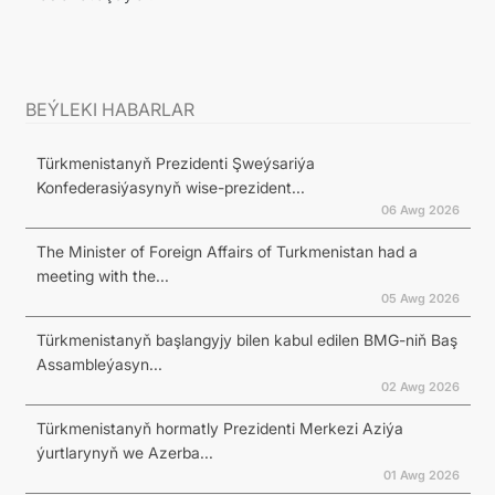
BEÝLEKI HABARLAR
Türkmenistanyň Prezidenti Şweýsariýa
Konfederasiýasynyň wise-prezident...
06 Awg 2026
The Minister of Foreign Affairs of Turkmenistan had a
meeting with the...
05 Awg 2026
Türkmenistanyň başlangyjy bilen kabul edilen BMG-niň Baş
Assambleýasyn...
02 Awg 2026
Türkmenistanyň hormatly Prezidenti Merkezi Aziýa
ýurtlarynyň we Azerba...
01 Awg 2026