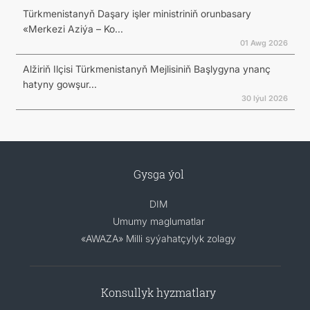
Türkmenistanyň Daşary işler ministriniň orunbasary
«Merkezi Aziýa – Ko...
01 Awg 2026
Alžiriň Ilçisi Türkmenistanyň Mejlisiniň Başlygyna ynanç
hatyny gowşur...
30 Iýul 2026
Gysga ýol
DIM
Umumy maglumatlar
«AWAZA» Milli syýahatçylyk zolagy
Konsullyk hyzmatlary