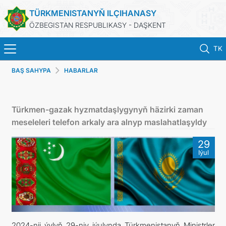
TÜRKMENISTANYŇ ILÇIHANASY
ÖZBEGISTAN RESPUBLIKASY - DAŞKENT
TK
BAŞ SAHYPA
HABARLAR
BAŞ SAHYPA
HABARLAR
Türkmen-gazak hyzmatdaşlygynyň häzirki zaman
meseleleri telefon arkaly ara alnyp maslahatlaşyldy
TÜRKMENISTAN
29
Iýul
KONSULLYK HYZMATLARY
DIM
ARAGATNAŞYK
2024-nji ýylyň 29-njy iýulynda Türkmenistanyň Ministrler