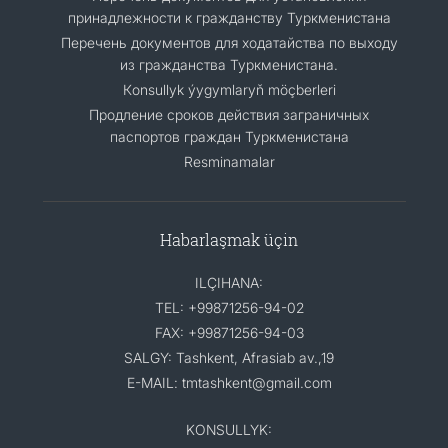
принадлежности к гражданству Туркменистана
Перечень документов для ходатайства по выходу
из гражданства Туркменистана.
Кonsullyk ýygymlaryň möçberleri
Продление сроков действия заграничных
паспортов граждан Туркменистана
Resminamalar
Habarlaşmak üçin
ILÇIHANA:
TEL: +99871256-94-02
FAX: +99871256-94-03
SALGY: Tashkent, Afrasiab av.,19
E-MAIL: tmtashkent@gmail.com
KONSULLYK: