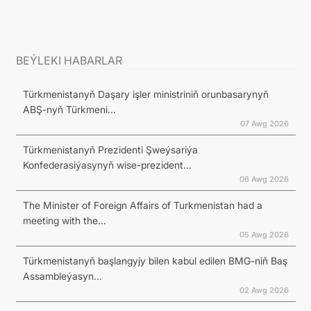
BEÝLEKI HABARLAR
Türkmenistanyň Daşary işler ministriniň orunbasarynyň
ABŞ-nyň Türkmeni...
07 Awg 2026
Türkmenistanyň Prezidenti Şweýsariýa
Konfederasiýasynyň wise-prezident...
06 Awg 2026
The Minister of Foreign Affairs of Turkmenistan had a
meeting with the...
05 Awg 2026
Türkmenistanyň başlangyjy bilen kabul edilen BMG-niň Baş
Assambleýasyn...
02 Awg 2026