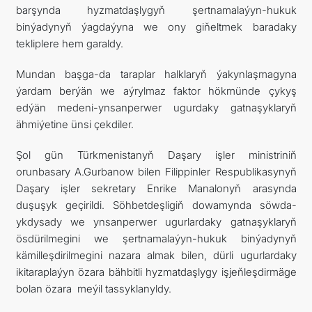
barşynda hyzmatdaşlygyň şertnamalaýyn-hukuk
binýadynyň ýagdaýyna we ony giňeltmek baradaky
tekliplere hem garaldy.
Mundan başga-da taraplar halklaryň ýakynlaşmagyna
ýardam berýän we aýrylmaz faktor hökmünde çykyş
edýän medeni-ynsanperwer ugurdaky gatnaşyklaryň
ähmiýetine ünsi çekdiler.
Şol gün Türkmenistanyň Daşary işler ministriniň
orunbasary A.Gurbanow bilen Filippinler Respublikasynyň
Daşary işler sekretary Enrike Manalonyň arasynda
duşuşyk geçirildi. Söhbetdeşligiň dowamynda söwda-
ykdysady we ynsanperwer ugurlardaky gatnaşyklaryň
ösdürilmegini we şertnamalaýyn-hukuk binýadynyň
kämilleşdirilmegini nazara almak bilen, dürli ugurlardaky
ikitaraplaýyn özara bähbitli hyzmatdaşlygy işjeňleşdirmäge
bolan özara meýil tassyklanyldy.