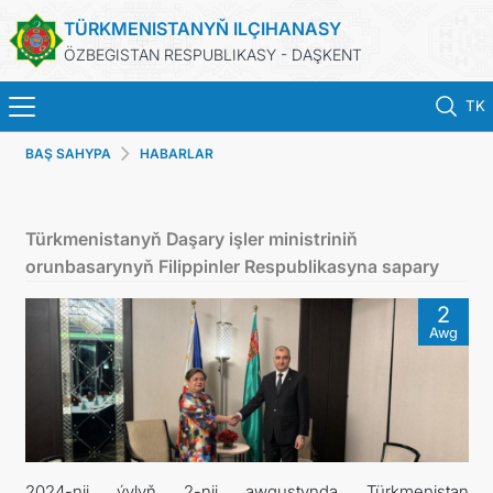
TÜRKMENISTANYŇ ILÇIHANASY
ÖZBEGISTAN RESPUBLIKASY - DAŞKENT
TK
BAŞ SAHYPA
HABARLAR
BAŞ SAHYPA
HABARLAR
Türkmenistanyň Daşary işler ministriniň
orunbasarynyň Filippinler Respublikasyna sapary
TÜRKMENISTAN
2
Awg
KONSULLYK HYZMATLARY
DIM
ARAGATNAŞYK
2024-nji ýylyň 2-nji awgustynda Türkmenistan