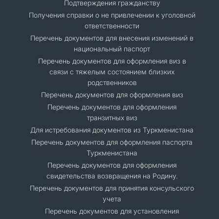
Подтверждения гражданству
Получения справки о не привлечении к уголовной
ответственности
Перечень документов для внесения изменений в
национальный паспорт
Перечень документов для оформления виз в
связи с тяжелым состоянием близких
родственников
Перечень документов для оформления виз
Перечень документов для оформления
транзитных виз
Для истребования документов из Туркменистана
Перечень документов для оформления паспорта
Туркменистана
Перечень документов для оформления
свидетельства возвращения на Родину.
Перечень документов для принятия консульского
учета
Перечень документов для установления