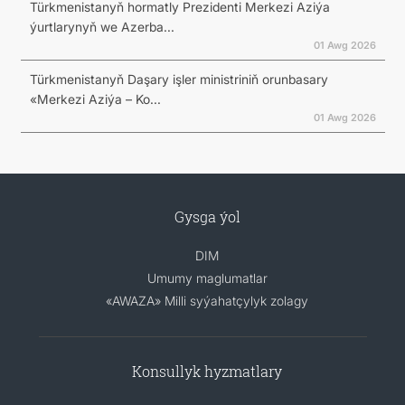
Türkmenistanyň hormatly Prezidenti Merkezi Aziýa
ýurtlarynyň we Azerba...
01 Awg 2026
Türkmenistanyň Daşary işler ministriniň orunbasary
«Merkezi Aziýa – Ko...
01 Awg 2026
Gysga ýol
DIM
Umumy maglumatlar
«AWAZA» Milli syýahatçylyk zolagy
Konsullyk hyzmatlary