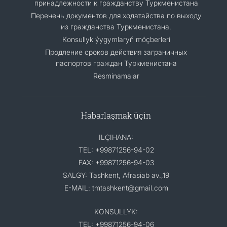
принадлежности к гражданству Туркменистана
Перечень документов для ходатайства по выходу
из гражданства Туркменистана.
Кonsullyk ýygymlaryň möçberleri
Продление сроков действия заграничных
паспортов граждан Туркменистана
Resminamalar
Habarlaşmak üçin
ILÇIHANA:
TEL: +99871256-94-02
FAX: +99871256-94-03
SALGY: Tashkent, Afrasiab av.,19
E-MAIL: tmtashkent@gmail.com
KONSULLYK:
TEL: +99871256-94-06