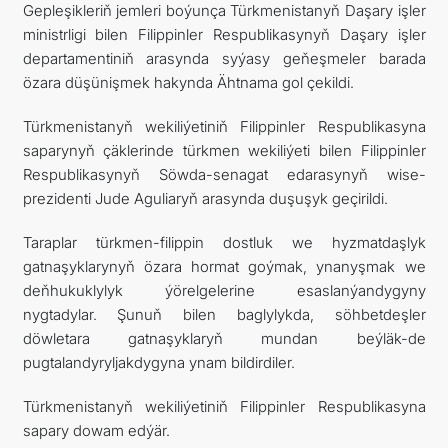
Gepleşikleriň jemleri boýunça Türkmenistanyň Daşary işler
ministrligi bilen Filippinler Respublikasynyň Daşary işler
departamentiniň arasynda syýasy geňeşmeler barada
özara düşünişmek hakynda Ähtnama gol çekildi.
Türkmenistanyň wekiliýetiniň Filippinler Respublikasyna
saparynyň çäklerinde türkmen wekiliýeti bilen Filippinler
Respublikasynyň Söwda-senagat edarasynyň wise-
prezidenti Jude Aguliaryň arasynda duşuşyk geçirildi.
Taraplar türkmen-filippin dostluk we hyzmatdaşlyk
gatnaşyklarynyň özara hormat goýmak, ynanyşmak we
deňhukuklylyk ýörelgelerine esaslanýandygyny
nygtadylar. Şunuň bilen baglylykda, söhbetdeşler
döwletara gatnaşyklaryň mundan beýläk-de
pugtalandyryljakdygyna ynam bildirdiler.
Türkmenistanyň wekiliýetiniň Filippinler Respublikasyna
sapary dowam edýär.