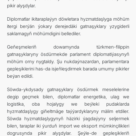
pikir alyşdylar.
Diplomatlar ikitaraplaýyn döwletara hyzmatdaşlyga möhüm
itergi berýän ýokary derejedäki gatnaşyklary yzygiderli
saklamagyň möhümdigini bellediler.
Geňeşmeleriň dowamynda türkmen-filippin
gatnaşyklaryny ösdürmekde parlament diplomatiýasynyň
möhüm orny nygtaldy. Şu nukdaýnazardan, parlamentara
gepleşiklerini has-da isjeňleşdirmek barada umumy pikirler
beýan edildi.
Söwda-ykdysady gatnaşyklary ösdürmek meselelerine
degip geçmek bilen, diplomatlar energetika, ulag we
logistika, oba hojalygy we beýleki pudaklarda
hyzmatdaşlygy giňeltmäge taýýardyklaryny mälim etdiler.
Söwda hyzmatdaşlygynyň häzirki ýagdaýyny seljermek
bilen, taraplar iki ýurduň import we eksport mümkinçilikleri
dogrusynda pikir alyşdylar. Şeýle-de gepleşikleriň