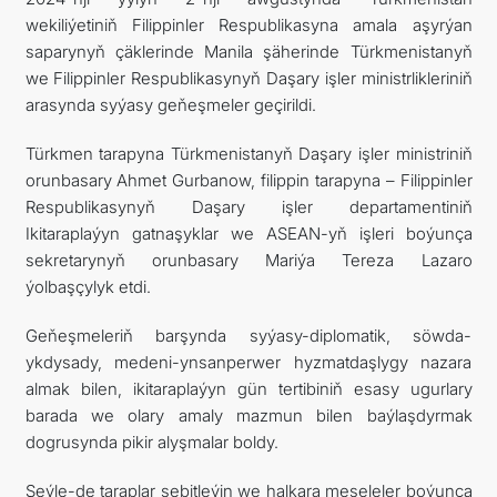
wekiliýetiniň Filippinler Respublikasyna amala aşyrýan
saparynyň çäklerinde Manila şäherinde Türkmenistanyň
we Filippinler Respublikasynyň Daşary işler ministrlikleriniň
arasynda syýasy geňeşmeler geçirildi.
Türkmen tarapyna Türkmenistanyň Daşary işler ministriniň
orunbasary Ahmet Gurbanow, filippin tarapyna – Filippinler
Respublikasynyň Daşary işler departamentiniň
Ikitaraplaýyn gatnaşyklar we ASEAN-yň işleri boýunça
sekretarynyň orunbasary Mariýa Tereza Lazaro
ýolbaşçylyk etdi.
Geňeşmeleriň barşynda syýasy-diplomatik, söwda-
ykdysady, medeni-ynsanperwer hyzmatdaşlygy nazara
almak bilen, ikitaraplaýyn gün tertibiniň esasy ugurlary
barada we olary amaly mazmun bilen baýlaşdyrmak
dogrusynda pikir alyşmalar boldy.
Şeýle-de taraplar sebitleýin we halkara meseleler boýunça