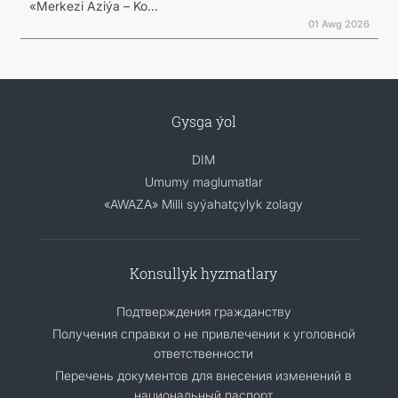
«Merkezi Aziýa – Ko...
01 Awg 2026
Gysga ýol
DIM
Umumy maglumatlar
«AWAZA» Milli syýahatçylyk zolagy
Konsullyk hyzmatlary
Подтверждения гражданству
Получения справки о не привлечении к уголовной
ответственности
Перечень документов для внесения изменений в
национальный паспорт