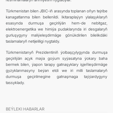
Türkmenistan bilen JBIC-iň arasynda toplanan oňyn tejribe
kanagatlanma bilen bellenildi. Ikitaraplaýyn ylalaşyklaryň
esasynda durmuşa geçirilýän hem-de nebitgaz,
elektroenergetika we himiýa pudaklarynda iri desgalaryň
gurluşygyny maliýeleşdirmäge gönükdirilen bilelikdäki
taslamalaryň netijeliligi nygtaldy.
Türkmenistanyň Prezidentiniň ýolbaşçylygynda durmuşa
geçirilýän açyk maýa goýum syýasatyna ýokary baha
bermek bilen, ýapon tarapy gatnaşyklary işjeňleşdirmäge
gyzyklanmasyny beýan etdi we iri milli taslamalaryň
durmuşa geçirilmegine gatnaşmaga taýýardygyny
tassyklady.
BEÝLEKI HABARLAR