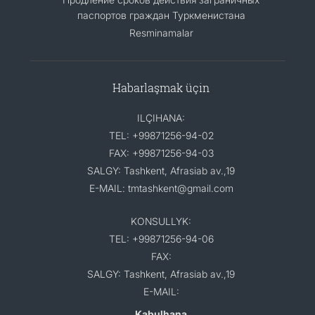
паспортов граждан Туркменистана
Resminamalar
Habarlaşmak üçin
ILÇIHANA:
TEL: +99871256-94-02
FAX: +99871256-94-03
SALGY: Tashkent, Afrasiab av.,19
E-MAIL: tmtashkent@gmail.com
KONSULLYK:
TEL: +99871256-94-06
FAX:
SALGY: Tashkent, Afrasiab av.,19
E-MAIL:
Kabulhana