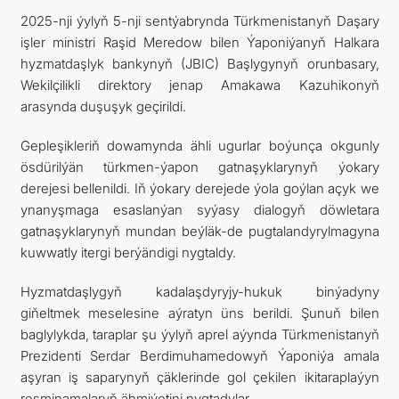
2025-nji ýylyň 5-nji sentýabrynda Türkmenistanyň Daşary
işler ministri Raşid Meredow bilen Ýaponiýanyň Halkara
hyzmatdaşlyk bankynyň (JBIC) Başlygynyň orunbasary,
Wekilçilikli direktory jenap Amakawa Kazuhikonyň
arasynda duşuşyk geçirildi.
Gepleşikleriň dowamynda ähli ugurlar boýunça okgunly
ösdürilýän türkmen-ýapon gatnaşyklarynyň ýokary
derejesi bellenildi. Iň ýokary derejede ýola goýlan açyk we
ynanyşmaga esaslanýan syýasy dialogyň döwletara
gatnaşyklarynyň mundan beýläk-de pugtalandyrylmagyna
kuwwatly itergi berýändigi nygtaldy.
Hyzmatdaşlygyň kadalaşdyryjy-hukuk binýadyny
giňeltmek meselesine aýratyn üns berildi. Şunuň bilen
baglylykda, taraplar şu ýylyň aprel aýynda Türkmenistanyň
Prezidenti Serdar Berdimuhamedowyň Ýaponiýa amala
aşyran iş saparynyň çäklerinde gol çekilen ikitaraplaýyn
resminamalaryň ähmiýetini nygtadylar.