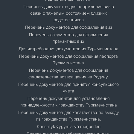
Перечень документов для оформления виз в
связи с тяжелым состоянием близких
родственников
Перечень документов для оформления виз
Перечень документов для оформления
транзитных виз
Для истребования документов из Туркменистана
Перечень документов для оформления паспорта
Туркменистана
Перечень документов для оформления
свидетельства возвращения на Родину.
Перечень документов для принятия консульского
учета
Перечень документов для установления
принадлежности к гражданству Туркменистана
Перечень документов для ходатайства по выходу
из гражданства Туркменистана.
Кonsullyk ýygymlaryň möçberleri
Продление сроков действия заграничных