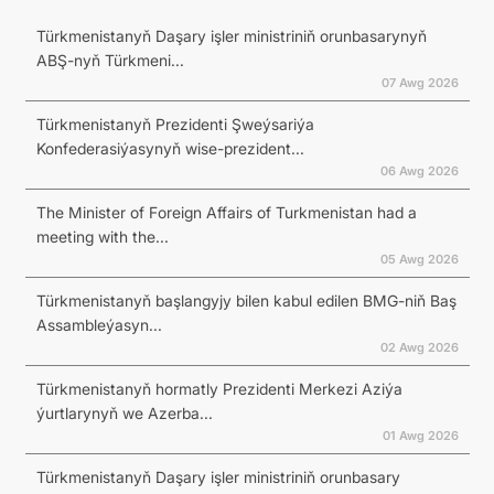
Türkmenistanyň Daşary işler ministriniň orunbasarynyň
ABŞ-nyň Türkmeni...
07 Awg 2026
Türkmenistanyň Prezidenti Şweýsariýa
Konfederasiýasynyň wise-prezident...
06 Awg 2026
The Minister of Foreign Affairs of Turkmenistan had a
meeting with the...
05 Awg 2026
Türkmenistanyň başlangyjy bilen kabul edilen BMG-niň Baş
Assambleýasyn...
02 Awg 2026
Türkmenistanyň hormatly Prezidenti Merkezi Aziýa
ýurtlarynyň we Azerba...
01 Awg 2026
Türkmenistanyň Daşary işler ministriniň orunbasary