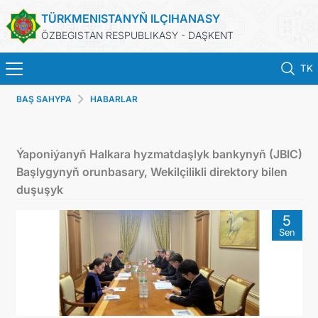
TÜRKMENISTANYŇ ILÇIHANASY
ÖZBEGISTAN RESPUBLIKASY - DAŞKENT
TK
BAŞ SAHYPA
HABARLAR
BAŞ SAHYPA
HABARLAR
Ýaponiýanyň Halkara hyzmatdaşlyk bankynyň (JBIC)
Başlygynyň orunbasary, Wekilçilikli direktory bilen
TÜRKMENISTAN
duşuşyk
5
KONSULLYK HYZMATLARY
Sen
DIM
ARAGATNAŞYK