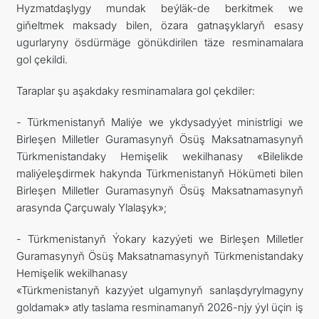
Hyzmatdaşlygy mundak beýläk-de berkitmek we
giňeltmek maksady bilen, özara gatnaşyklaryň esasy
ugurlaryny ösdürmäge gönükdirilen täze resminamalara
gol çekildi.
Taraplar şu aşakdaky resminamalara gol çekdiler:
- Türkmenistanyň Maliýe we ykdysadyýet ministrligi we
Birleşen Milletler Guramasynyň Ösüş Maksatnamasynyň
Türkmenistandaky Hemişelik wekilhanasy «Bilelikde
maliýeleşdirmek hakynda Türkmenistanyň Hökümeti bilen
Birleşen Milletler Guramasynyň Ösüş Maksatnamasynyň
arasynda Çarçuwaly Ylalaşyk»;
- Türkmenistanyň Ýokary kazyýeti we Birleşen Milletler
Guramasynyň Ösüş Maksatnamasynyň Türkmenistandaky
Hemişelik wekilhanasy
«Türkmenistanyň kazyýet ulgamynyň sanlaşdyrylmagyny
goldamak» atly taslama resminamanyň 2026-njy ýyl üçin iş