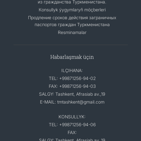
из гражданства Туркменистана.
Кonsullyk ýygymlaryň möçberleri
Продление сроков действия заграничных
паспортов граждан Туркменистана
Resminamalar
Habarlaşmak üçin
ILÇIHANA:
TEL: +99871256-94-02
FAX: +99871256-94-03
SALGY: Tashkent, Afrasiab av.,19
E-MAIL: tmtashkent@gmail.com
KONSULLYK:
TEL: +99871256-94-06
FAX:
SALGY: Tashkent, Afrasiab av.,19