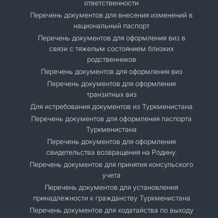
ответственности
Перечень документов для внесения изменений в
национальный паспорт
Перечень документов для оформления виз в
связи с тяжелым состоянием близких
родственников
Перечень документов для оформления виз
Перечень документов для оформления
транзитных виз
Для истребования документов из Туркменистана
Перечень документов для оформления паспорта
Туркменистана
Перечень документов для оформления
свидетельства возвращения на Родину.
Перечень документов для принятия консульского
учета
Перечень документов для установления
принадлежности к гражданству Туркменистана
Перечень документов для ходатайства по выходу