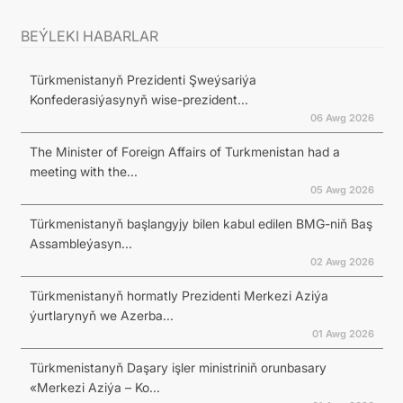
BEÝLEKI HABARLAR
Türkmenistanyň Prezidenti Şweýsariýa
Konfederasiýasynyň wise-prezident...
06 Awg 2026
The Minister of Foreign Affairs of Turkmenistan had a
meeting with the...
05 Awg 2026
Türkmenistanyň başlangyjy bilen kabul edilen BMG-niň Baş
Assambleýasyn...
02 Awg 2026
Türkmenistanyň hormatly Prezidenti Merkezi Aziýa
ýurtlarynyň we Azerba...
01 Awg 2026
Türkmenistanyň Daşary işler ministriniň orunbasary
«Merkezi Aziýa – Ko...