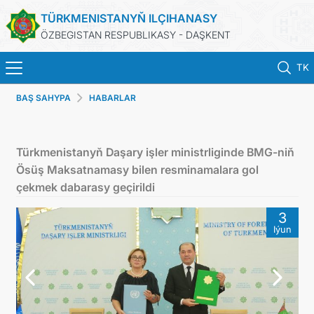
TÜRKMENISTANYŇ ILÇIHANASY
ÖZBEGISTAN RESPUBLIKASY - DAŞKENT
TK
BAŞ SAHYPA
HABARLAR
BAŞ SAHYPA
HABARLAR
Türkmenistanyň Daşary işler ministrliginde BMG-niň
Ösüş Maksatnamasy bilen resminamalara gol
TÜRKMENISTAN
çekmek dabarasy geçirildi
3
KONSULLYK HYZMATLARY
Iýun
DIM
ARAGATNAŞYK