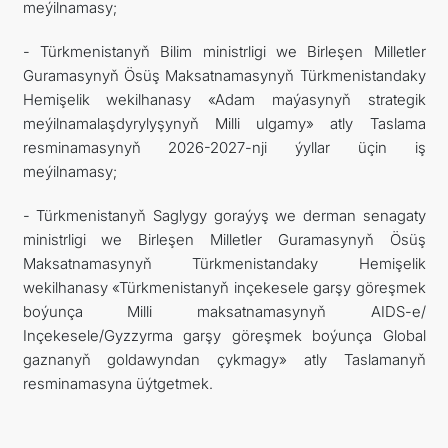
meýilnamasy;
- Türkmenistanyň Bilim ministrligi we Birleşen Milletler
Guramasynyň Ösüş Maksatnamasynyň Türkmenistandaky
Hemişelik wekilhanasy «Adam maýasynyň strategik
meýilnamalaşdyrylyşynyň Milli ulgamy» atly Taslama
resminamasynyň 2026-2027-nji ýyllar üçin iş
meýilnamasy;
- Türkmenistanyň Saglygy goraýyş we derman senagaty
ministrligi we Birleşen Milletler Guramasynyň Ösüş
Maksatnamasynyň Türkmenistandaky Hemişelik
wekilhanasy «Türkmenistanyň inçekesele garşy göreşmek
boýunça Milli maksatnamasynyň AIDS-e/
Inçekesele/Gyzzyrma garşy göreşmek boýunça Global
gaznanyň goldawyndan çykmagy» atly Taslamanyň
resminamasyna üýtgetmek.