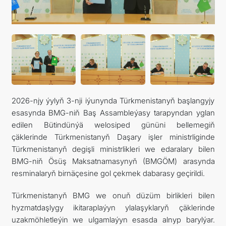
2026-njy ýylyň 3-nji iýunynda Türkmenistanyň başlangyjy
esasynda BMG-niň Baş Assambleýasy tarapyndan yglan
edilen Bütindünýä welosiped gününi bellemegiň
çäklerinde Türkmenistanyň Daşary işler ministrliginde
Türkmenistanyň degişli ministrlikleri we edaralary bilen
BMG-niň Ösüş Maksatnamasynyň (BMGÖM) arasynda
resminalaryň birnäçesine gol çekmek dabarasy geçirildi.
Türkmenistanyň BMG we onuň düzüm birlikleri bilen
hyzmatdaşlygy ikitaraplaýyn ylalaşyklaryň çäklerinde
uzakmöhletleýin we ulgamlaýyn esasda alnyp barylýar.