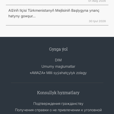
01 Awg 2026
Alžiriň Ilçisi Türkmenistanyň Mejlisiniň Başlygyna ynanç
hatyny gowşur...
30 Iýul 2026
Gysga ýol
DIM
Umumy maglumatlar
«AWAZA» Milli syýahatçylyk zolagy
Konsullyk hyzmatlary
Подтверждения гражданству
Получения справки о не привлечении к уголовной